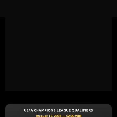
UEFA CHAMPIONS LEAGUE QUALIFIERS
August 12, 2026 — 02:00 WIB