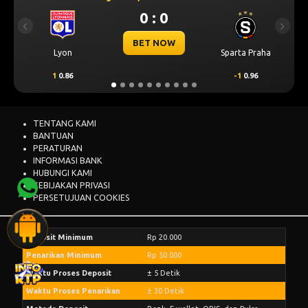
0 : 0
Previous
Next
BET NOW
Lyon
Sparta Praha
1
0.86
-1
0.96
TENTANG KAMI
BANTUAN
PERATURAN
INFORMASI BANK
HUBUNGI KAMI
KEBIJAKAN PRIVASI
PERSETUJUAN COOKIES
Deposit Minimum
Rp 20.000
Penarikan Minimum
Rp 50.000
Waktu Proses Deposit
± 5 Detik
Waktu Proses Penarikan
± 30 Detik