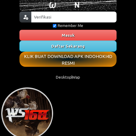
Remember Me
Masuk
Daftar Sekarang
KLIK BUAT DOWNLOAD APK INDOHOKI4D
RESMI
Desktop
Wap