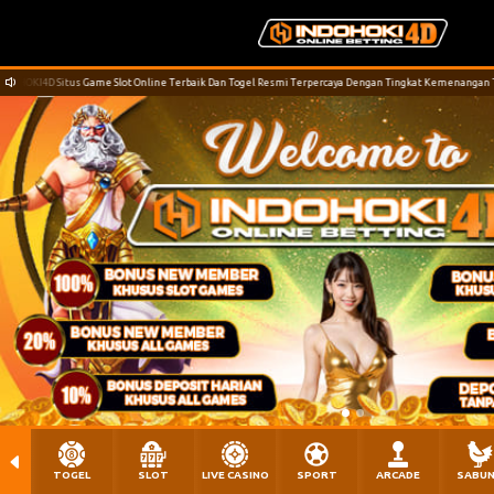
KI4D Situs Game Slot Online Terbaik Dan Togel Resmi Terpercaya Dengan Tingkat Kemenangan Tertin
TOGEL
SLOT
LIVE CASINO
SPORT
ARCADE
SABU