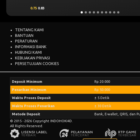
-0.75
-0.95
0.75
0.88
TENTANG KAMI
BANTUAN
PERATURAN
INFORMASI BANK
HUBUNGI KAMI
KEBIJAKAN PRIVASI
PERSETUJUAN COOKIES
Deposit Minimum
Rp 20.000
Penarikan Minimum
Rp 50.000
Waktu Proses Deposit
± 5 Detik
Waktu Proses Penarikan
± 30 Detik
Metode Deposit
Bank, E-wallet, QRIS, dan P
© 2015 - 2026 Copyright INDOHOKI4D.
All Rights Reserved.